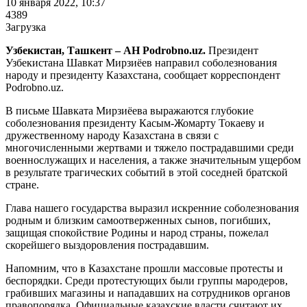
10 января 2022, 10:37
4389
Загрузка
Узбекистан, Ташкент – АН Podrobno.uz.
Президент
Узбекистана Шавкат Мирзиёев направил соболезнования
народу и президенту Казахстана, сообщает корреспондент
Podrobno.uz.
В письме Шавката Мирзиёева выражаются глубокие
соболезнования президенту Касым-Жомарту Токаеву и
дружественному народу Казахстана в связи с
многочисленными жертвами и тяжело пострадавшими среди
военнослужащих и населения, а также значительным ущербом
в результате трагических событий в этой соседней братской
стране.
Глава нашего государства выразил искренние соболезнования
родным и близким самоотверженных сынов, погибших,
защищая спокойствие Родины и народ страны, пожелал
скорейшего выздоровления пострадавшим.
Напомним, что в Казахстане прошли массовые протесты и
беспорядки. Среди протестующих были группы мародеров,
грабивших магазины и нападавших на сотрудников органов
правопорядка. Официальные казахские власти считают их