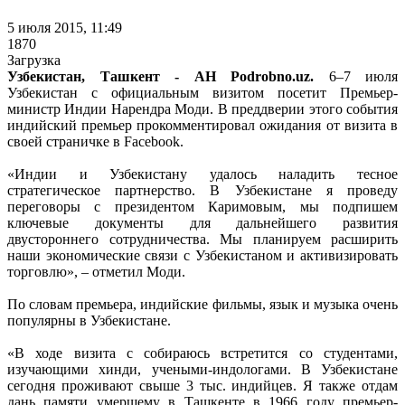
5 июля 2015, 11:49
1870
Загрузка
Узбекистан, Ташкент - АН Podrobno.uz.
6–7 июля
Узбекистан с официальным визитом посетит Премьер-
министр Индии Нарендра Моди. В преддверии этого события
индийский премьер прокомментировал ожидания от визита в
своей страничке в Facebook.
«Индии и Узбекистану удалось наладить тесное
стратегическое партнерство. В Узбекистане я проведу
переговоры с президентом Каримовым, мы подпишем
ключевые документы для дальнейшего развития
двустороннего сотрудничества. Мы планируем расширить
наши экономические связи с Узбекистаном и активизировать
торговлю», – отметил Моди.
По словам премьера, индийские фильмы, язык и музыка очень
популярны в Узбекистане.
«В ходе визита с собираюсь встретится со студентами,
изучающими хинди, учеными-индологами. В Узбекистане
сегодня проживают свыше 3 тыс. индийцев. Я также отдам
дань памяти умершему в Ташкенте в 1966 году премьер-