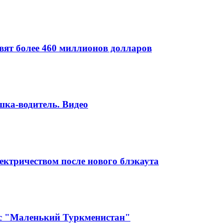
вят более 460 миллионов долларов
шка-водитель. Видео
ктричеством после нового блэкаута
кс "Маленький Туркменистан"