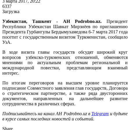
3 марта 2017, 20:22
6337
Загрузка
Узбекистан, Ташкент - АН Podrobno.uz.
Президент
Республики Узбекистан Шавкат Мирзиёев по приглашению
Президента Гурбангулы Бердымухамедова 6-7 марта 2017 года
посетит с государственным визитом Туркменистан, сообщило
УзА.
В ходе визита главы государств обсудят широкий круг
вопросов узбекско-туркменских отношений, обменяются
мнениями по актуальным проблемам региональной и
международной повестки, представляющим взаимный
интерес.
По итогам переговоров на высшем уровне планируется
подписание Совместного заявления глав государств, Договора
о стратегическом партнерстве, а также ряда двусторонних
документов, направленных на дальнейшее развитие
сотрудничества в различных сферах.
Подписывайтесь на канал АН Podrobno.uz в
Telegram
и будьте
в курсе самых последних новостей и событий.
Share