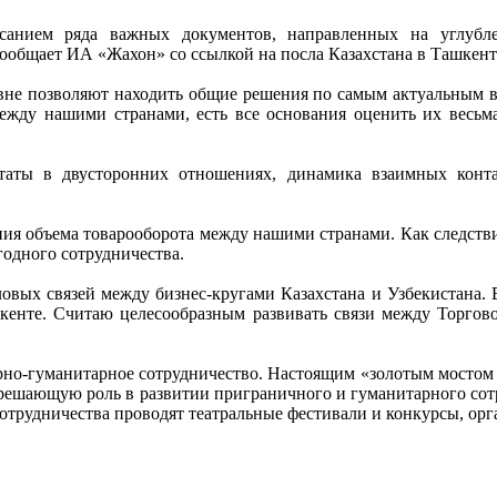
санием ряда важных документов, направленных на углубле
сообщает ИА «Жахон» со ссылкой на посла Казахстана в Ташкен
овне позволяют находить общие решения по самым актуальным 
жду нашими странами, есть все основания оценить их весьма
ьтаты в двусторонних отношениях, динамика взаимных кон
ния объема товарооборота между нашими странами. Как следстви
ыгодного сотрудничества.
овых связей между бизнес-кругами Казахстана и Узбекистана. В
шкенте. Считаю целесообразным развивать связи между Торго
рно-гуманитарное сотрудничество. Настоящим «золотым мостом 
 решающую роль в развитии приграничного и гуманитарного сот
сотрудничества проводят театральные фестивали и конкурсы, о