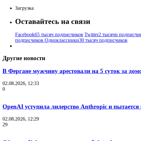
Загрузка
Оставайтесь на связи
Facebook
65 тысяч подписчиков
Twitter
2 тысячи подписчи
подписчиков
Одноклассники
30 тысяч подписчиков
Другие новости
В Фергане мужчину арестовали на 5 суток за дом
02.08.2026, 12:33
0
OpenAI уступила лидерство Anthropic и пытается
02.08.2026, 12:29
29