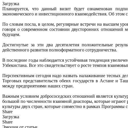
Загрузка
Планируется, что данный визит будет ознаменован подпи
экономического и инвестиционного взаимодействия. Об этом 
По словам посла, в целом, регулярные встречи на высшем ур
говоря о современном состоянии двусторонних отношений ме
будущем.
Достигнутые за эти два десятилетия положительные резул
действенного развития полноформатного сотрудничества.
В последние годы наблюдается устойчивая тенденция увеличе
Узбекистана. Все это свидетельствует о росте темпов взаимов
Перспективным сегодня надо назвать налаживание тесных дел
Торговых представительств обеих государств в Астане и Та
между предприятиями наших стран.
Важным условием добрососедских отношений является культу
большой по численности взаимной диаспоры, которые играют
культуры двух стран, которые совместно в рамках Программы 
Share
Загрузка
Share
Эмоции от статьи