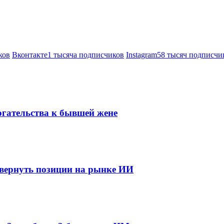
ков
Вконтакте
1 тысяча подписчиков
Instagram
58 тысяч подписчи
огательства к бывшей жене
 вернуть позиции на рынке ИИ