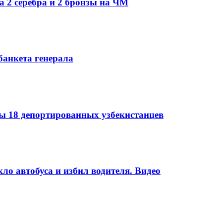
а 2 серебра и 2 бронзы на ЧМ
банкета генерала
 18 депортированных узбекистанцев
ло автобуса и избил водителя. Видео