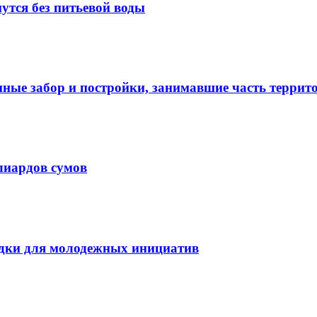
утся без питьевой воды
нные забор и постройки, занимавшие часть терри
лиардов сумов
дки для молодежных инициатив