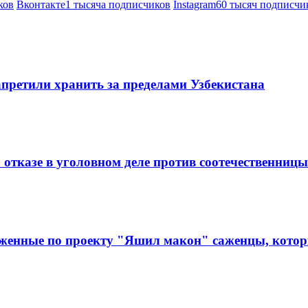
ков
Вконтакте
1 тысяча подписчиков
Instagram
60 тысяч подписчи
претили хранить за пределами Узбекистана
 отказе в уголовном деле против соотечественницы
аженные по проекту "Яшил макон" саженцы, которы