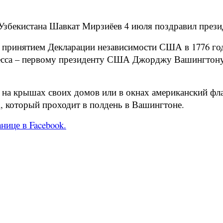
Узбекистана Шавкат Мирзиёев 4 июля поздравил през
с принятием Декларации независимости США в 1776 год
есса – первому президенту США Джорджу Вашингтону,
а крышах своих домов или в окнах американский фла
, который проходит в полдень в Вашингтоне.
нице в Facebook.