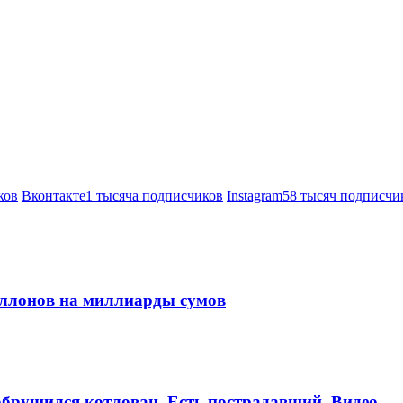
ков
Вконтакте
1 тысяча подписчиков
Instagram
58 тысяч подписчи
аллонов на миллиарды сумов
брушился котлован. Есть пострадавший. Видео