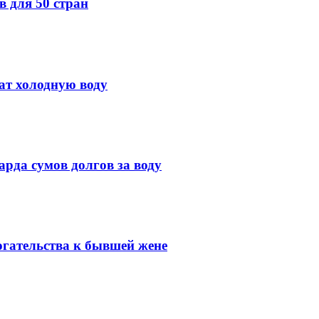
 для 50 стран
ат холодную воду
рда сумов долгов за воду
огательства к бывшей жене