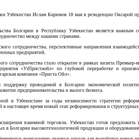
ки Узбекистан Ислам Каримов 18 мая в резиденции Оксарой пр
ьства Болгарии в Республику Узбекистан является важным 
рудничество между нашими странами.
ского сотрудничества, перспективные направления взаимодейс
шленных предприятий.
ого сотрудничества стало открытие в рамках визита Премьер-м
дприятия «УзПристаойл» по глубокой переработке и произво
гарская компания «Приста Ойл».
л поддержку проводимой в Болгарии экономической полит
звитие предпринимательства и малого бизнеса.
ой в Узбекистане за годы независимости стратегии реформ,
й в настоящее время новый этап реформирования и структурных 
асширения взаимной торговли. Узбекистан готов предложит
ных в Болгарии высокотехнологичной продукции и оборудования
обменяются делегациями деловых кругов для выработки новых пе