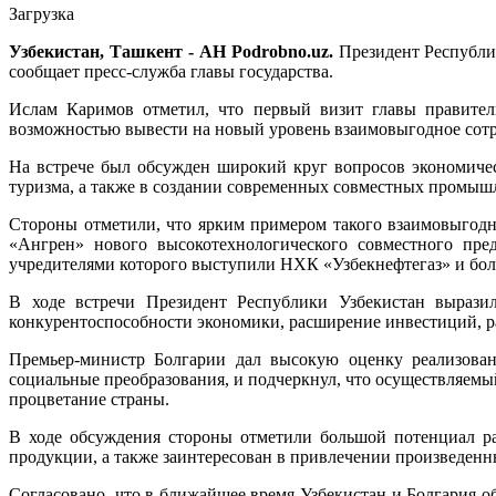
Загрузка
Узбекистан, Ташкент - АН Podrobno.uz.
Президент Республи
сообщает пресс-служба главы государства.
Ислам Каримов отметил, что первый визит главы правител
возможностью вывести на новый уровень взаимовыгодное сот
На встрече был обсужден широкий круг вопросов экономиче
туризма, а также в создании современных совместных промы
Стороны отметили, что ярким примером такого взаимовыгодн
«Ангрен» нового высокотехнологического совместного пре
учредителями которого выступили НХК «Узбекнефтегаз» и бол
В ходе встречи Президент Республики Узбекистан вырази
конкурентоспособности экономики, расширение инвестиций, ра
Премьер-министр Болгарии дал высокую оценку реализованн
социальные преобразования, и подчеркнул, что осуществляемы
процветание страны.
В ходе обсуждения стороны отметили большой потенциал р
продукции, а также заинтересован в привлечении произведен
Согласовано, что в ближайшее время Узбекистан и Болгария 