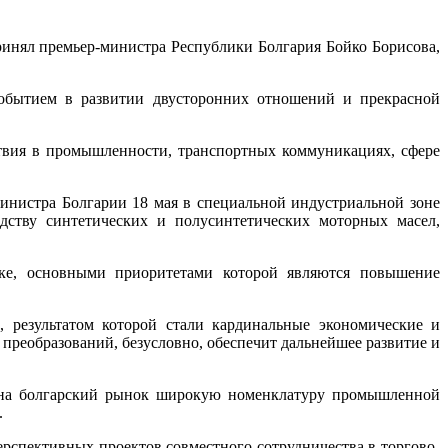
инял премьер-министра Республики Болгария Бойко Борисова,
событием в развитии двусторонних отношений и прекрасной
твия в промышленности, транспортных коммуникациях, сфере
инистра Болгарии 18 мая в специальной индустриальной зоне
дству синтетических и полусинтетических моторных масел,
ике, основными приоритетами которой являются повышение
 результатом которой стали кардинальные экономические и
преобразований, безусловно, обеспечит дальнейшее развитие и
ь на болгарский рынок широкую номенклатуру промышленной
.
рспективных проектов совместного сотрудничества в торгово-