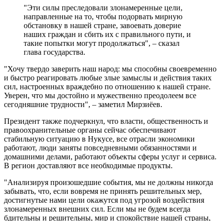
"Эти силы преследовали злонамеренные цели,
направленные на то, чтобы подорвать мирную
обстановку в нашей стране, завоевать доверие
наших граждан и сбить их с правильного пути, и
такие попытки могут продолжаться", – сказал
глава государства.
"Хочу твердо заверить наш народ: мы способны своевременно
и быстро реагировать любые злые замыслы и действия таких
сил, настроенных враждебно по отношению к нашей стране.
Уверен, что мы достойно и мужественно преодолеем все
сегодняшние трудности", – заметил Мирзиёев.
Президент также подчеркнул, что власти, общественность и
правоохранительные органы сейчас обеспечивают
стабильную ситуацию в Нукусе, все отрасли экономики
работают, люди заняты повседневными обязанностями и
домашними делами, работают объекты сферы услуг и сервиса.
В регион доставляют все необходимые продукты.
"Анализируя произошедшие события, мы не должны никогда
забывать, что, если вовремя не принять решительных мер,
достигнутые нами цели окажутся под угрозой воздействия
злонамеренных внешних сил. Если мы не будем всегда
бдительны и решительны, мир и спокойствие нашей страны,