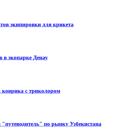
ктов экипировки для крикета
в в экопарке Денау
а коврика с триколором
 "путеводитель" по рынку Узбекистана