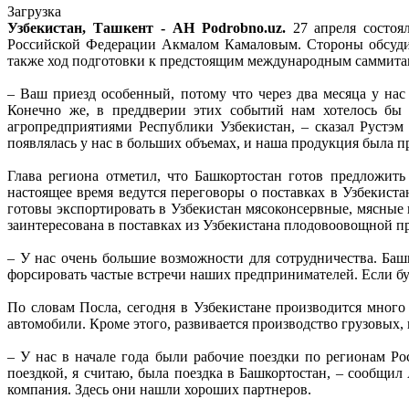
Загрузка
Узбекистан, Ташкент - АН Podrobno.uz.
27 апреля состоя
Российской Федерации Акмалом Камаловым. Стороны обсудил
также ход подготовки к предстоящим международным самми
– Ваш приезд особенный, потому что через два месяца у нас
Конечно же, в преддверии этих событий нам хотелось бы 
агропредприятиями Республики Узбекистан, – сказал Рустэ
появлялась у нас в больших объемах, и наша продукция была п
Глава региона отметил, что Башкортостан готов предложит
настоящее время ведутся переговоры о поставках в Узбекист
готовы экспортировать в Узбекистан мясоконсервные, мясные и
заинтересована в поставках из Узбекистана плодовоовощной п
– У нас очень большие возможности для сотрудничества. Баш
форсировать частые встречи наших предпринимателей. Если бу
По словам Посла, сегодня в Узбекистане производится мног
автомобили. Кроме этого, развивается производство грузовых,
– У нас в начале года были рабочие поездки по регионам Р
поездкой, я считаю, была поездка в Башкортостан, – сообщи
компания. Здесь они нашли хороших партнеров.