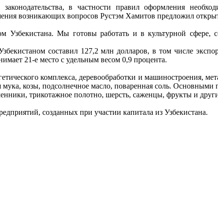
законодательства, в частности правил оформления необхо
шения возникающих вопросов Рустэм Хамитов предложил открыть
м Узбекистана. Мы готовы работать и в культурной сфере, со
збекистаном составил 127,2 млн долларов, в том числе экспор
имает 21-е место с удельным весом 0,9 процента.
етического комплекса, деревообработки и машиностроения, мета
я мука, козы, подсолнечное масло, поваренная соль. Основным
менники, трикотажное полотно, шерсть, саженцы, фрукты и други
редприятий, созданных при участии капитала из Узбекистана.