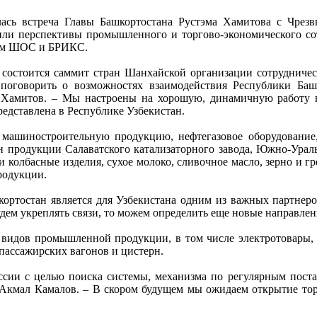
лась встреча Главы Башкортостана Рустэма Хамитова с Чре
и перспективы промышленного и торгово-экономического сот
там ШОС и БРИКС.
 состоится саммит стран Шанхайской организации сотрудничеств
поговорить о возможностях взаимодействия Республики Ба
м Хамитов. – Мы настроены на хорошую, динамичную работу в
редставлена в Республике Узбекистан.
ь машиностроительную продукцию, нефтегазовое оборудование
ан продукции Салаватского катализаторного завода, Южно-Ураль
 колбасные изделия, сухое молоко, сливочное масло, зерно и гр
родукции.
кортостан является для Узбекистана одним из важных партнеро
дем укреплять связи, то можем определить еще новые направлен
о видов промышленной продукции, в том числе электротовары, 
 пассажирских вагонов и цистерн.
оссии с целью поиска системы, механизма по регулярным поста
л Акмал Камалов. – В скором будущем мы ожидаем открытие торг