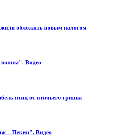
ожили обложить новым налогом
й волны". Видео
бель птиц от птичьего гриппа
ж – Пекин". Видео