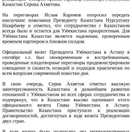
Казахстан Серика Ахметова.
На переговорах Ислам Каримов попросил передать
наилучшие пожелания Президенту Казахстана Нурсултану
Назарбаеву и отметил, что сотрудничество с Казахстаном
всегда было и остается для Узбекистана приоритетным. Для
Узбекистана Казахстан является надежным, проверенным
временем партнером и близким соседом.
Официальный визит Президента Узбекистана в Астану в
сентябре с.г. был своевременным и востребованным,
проведенные плодотворные переговоры продемонстрировали
совпадение и схожесть позиций и подходов практически по
всем вопросам современной повестки дня.
В свою очередь, Серик Ахметов отметил высокую
заинтересованность Казахстана в дальнейшем развитии
отношений с Узбекистаном во всех сферах сотрудничества и
подчеркнул, что в Казахстане высоко оценивают итоги
официального визита Главы Узбекистана в Астану.
Правительство Казахстана приступило к реализации
договоренностей, достигнутых в ходе визита Президентами
двух стран.
В ходе визита было подписано два межведомственных