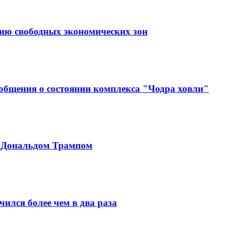
тию свободных экономических зон
ообщения о состоянии комплекса "Чодра ховли"
с Дональдом Трампом
ился более чем в два раза