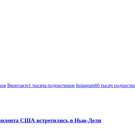
ков
Вконтакте
1 тысяча подписчиков
Instagram
60 тысяч подписчи
езидента США встретились в Нью-Дели