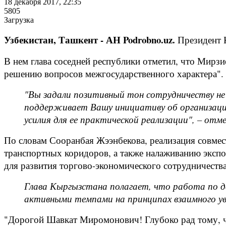
18 декабря 2017, 22:35
5805
Загрузка
Узбекистан, Ташкент - АН Podrobno.uz.
Президент 
В нем глава соседней республики отметил, что Мирз
решению вопросов межгосударственного характера".
"Вы задали позитивный тон сотрудничеству не 
поддерживает Вашу инициативу об организаци
усилия для ее практической реализации", – отме
По словам Сооранбая Жээнбекова, реализация совме
транспортных коридоров, а также налаживанию эксп
для развития торгово-экономического сотрудничества
Глава Кыргызстана полагает, что работа по д
активными темпами на принципах взаимного ув
"Дорогой Шавкат Миромонович! Глубоко рад тому, ч