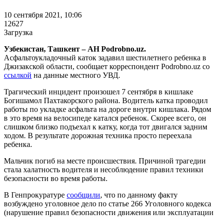
10 сентября 2021, 10:06
12627
Загрузка
Узбекистан, Ташкент – АН Podrobno.uz.
Асфальтоукладочный каток задавил шестилетнего ребенка в
Джизакской области, сообщает корреспондент Podrobno.uz со
ссылкой
на данные местного УВД.
Трагический инцидент произошел 7 сентября в кишлаке
Богишамол Пахтакорского района. Водитель катка проводил
работы по укладке асфальта на дороге внутри кишлака. Рядом
в это время на велосипеде катался ребенок. Скорее всего, он
слишком близко подъехал к катку, когда тот двигался задним
ходом. В результате дорожная техника просто переехала
ребенка.
Мальчик погиб на месте происшествия. Причиной трагедии
стала халатность водителя и несоблюдение правил техники
безопасности во время работы.
В Генпрокуратуре
сообщили
, что по данному факту
возбуждено уголовное дело по статье 266 Уголовного кодекса
(нарушение правил безопасности движения или эксплуатации