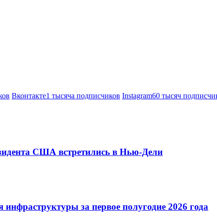
ков
Вконтакте
1 тысяча подписчиков
Instagram
60 тысяч подписчи
езидента США встретились в Нью-Дели
 инфраструктуры за первое полугодие 2026 года