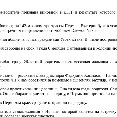
водитель признана виновной в ДТП, в результате которого
Hummer, на 142-м километре трассы Пермь – Екатеринбург в у
во встречном направлении автомобилем Daewoo Nexia.
е погибшие являлись гражданами Узбекистана. В числе пострада
ия свободы на срок 4 года 6 месяцев с отбыванием в колонии-п
ибли сразу. 26-летний водитель и пятимесячная малышка - ск
»
истане, – рассказал глава диаспоры Фадхудин Хамидов. – Из ни
 после ЧП к нам обратился за помощью наш земляк Бахтияр. У н
торой практически ни царапины. Она сидела сзади водителя. Сем
 Они собирались улететь на родину, в Пермь они приезжали на 
 Пермском крае, сразу же отправили на родину.
платила семья, ехавшая в Hummer, который вылетел на встречк
й собрала узбекская диаспора.