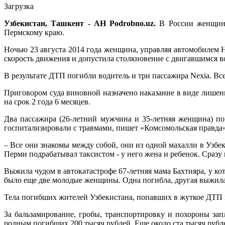
Загрузка
Узбекистан, Ташкент - АН Podrobno.uz.
В России женщина-
Пермскому краю.
Ночью 23 августа 2014 года женщина, управляя автомобилем 
скорость движения и допустила столкновение с двигавшимся 
В результате ДТП погибли водитель и три пассажира Nexia. Вс
Приговором суда виновной назначено наказание в виде лишен
на срок 2 года 6 месяцев.
Два пассажира (26-летний мужчина и 35-летняя женщина) пог
госпитализировали с травмами, пишет «Комсомольская правда
– Все они знакомы между собой, они из одной махалли в Узбек
Перми подрабатывал таксистом - у него жена и ребенок. Сразу
Выжила чудом в автокатастрофе 67-летняя мама Бахтияра, у ко
было еще две молодые женщины. Одна погибла, другая выжила.
Тела погибших жителей Узбекистана, попавших в жуткое ДТП в
За бальзамирование, гробы, транспортировку и похороны за
родным погибших 200 тысяч рублей. Еще около ста тысяч рубле