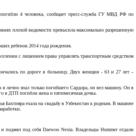
 погибли 4 человека, сообщает пресс-служба ГУ МВД РФ по
словиях плохой видимости превысила максимально разрешенную
вших ребенок 2014 года рождения.
оселении с лишением права управлять транспортным средством
ончались по дороге в больницу. Двух женщин - 63 и 27 лет –
х я лично знал только погибшего Сардора, он вел машину. Он в
его в ДТП погибли жена и пятимесячная дочка.
ья Бахтияра ехала на свадьбу в Узбекистан к родным. В машине
заработки.
у и подмял под себя Daewoo Nexia. Владельцы Hummer отдали