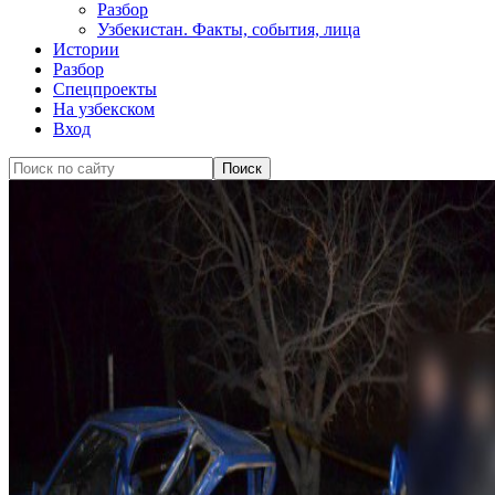
Разбор
Узбекистан. Факты, события, лица
Истории
Разбор
Спецпроекты
На узбекском
Вход