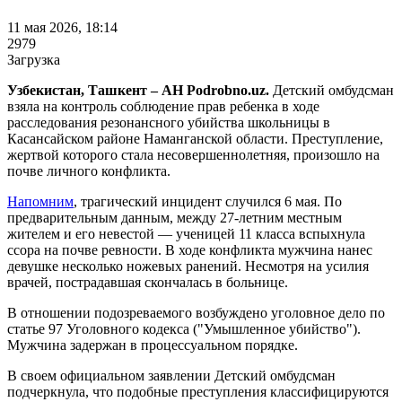
11 мая 2026, 18:14
2979
Загрузка
Узбекистан, Ташкент – АН Podrobno.uz.
Детский омбудсман
взяла на контроль соблюдение прав ребенка в ходе
расследования резонансного убийства школьницы в
Касансайском районе Наманганской области. Преступление,
жертвой которого стала несовершеннолетняя, произошло на
почве личного конфликта.
Напомним
, трагический инцидент случился 6 мая. По
предварительным данным, между 27-летним местным
жителем и его невестой — ученицей 11 класса вспыхнула
ссора на почве ревности. В ходе конфликта мужчина нанес
девушке несколько ножевых ранений. Несмотря на усилия
врачей, пострадавшая скончалась в больнице.
В отношении подозреваемого возбуждено уголовное дело по
статье 97 Уголовного кодекса ("Умышленное убийство").
Мужчина задержан в процессуальном порядке.
В своем официальном заявлении Детский омбудсман
подчеркнула, что подобные преступления классифицируются