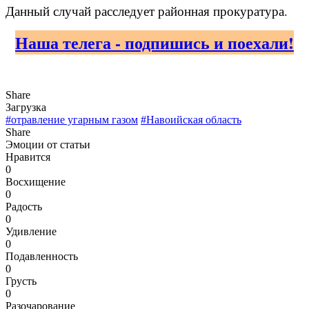
Данный случай расследует районная прокуратура.
Наша телега - подпишись и поехали!
Share
Загрузка
#отравление угарным газом
#Навоийская область
Share
Эмоции от статьи
Нравится
0
Восхищение
0
Радость
0
Удивление
0
Подавленность
0
Грусть
0
Разочарование