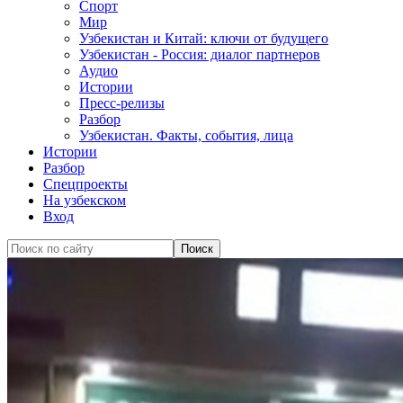
Спорт
Мир
Узбекистан и Китай: ключи от будущего
Узбекистан - Россия: диалог партнеров
Аудио
Истории
Пресс-релизы
Разбор
Узбекистан. Факты, события, лица
Истории
Разбор
Спецпроекты
На узбекском
Вход