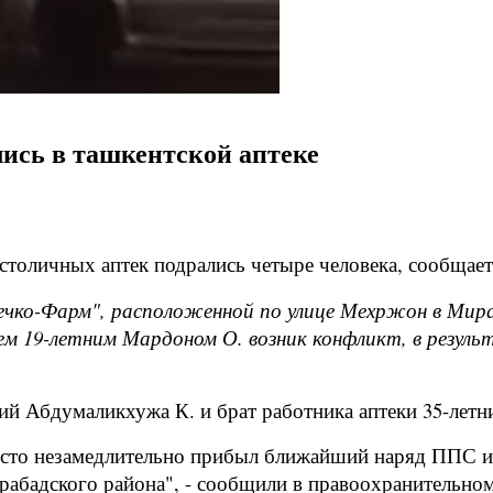
лись в ташкентской аптеке
столичных аптек подрались четыре человека, сообщает
рдечко-Фарм", расположенной по улице Мехржон в Ми
 19-летним Мардоном О. возник конфликт, в результ
ий Абдумаликхужа К. и брат работника аптеки 35-летн
есто незамедлительно прибыл ближайший наряд ППС и
абадского района", - сообщили в правоохранительном