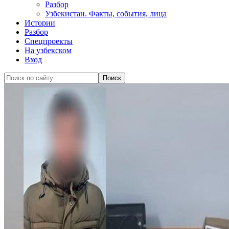
Разбор
Узбекистан. Факты, события, лица
Истории
Разбор
Спецпроекты
На узбекском
Вход