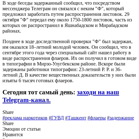
В ходе беседы задержанный сообщил, что посредством
мессенджера Телеграм он связался с неким "Ф", который
предложил заработать путем распространения листовок. 29
октября "Ф" передал ему около 1750-1800 листовок, часть из
которых он распространил в Яшнабадском и Мирабадском
районах.
Позднее в ходе доследственной проверки "Ф" был задержан,
им оказался 18–летний молодой человек. Он сообщил, что в
сентябре этого года через специальный сайт нашел работу в
виде распространения флаеров. Их он получил в готовом виде
в типографии в Мирзо-Улугбекском районе. Вскоре были
задержаны работники типографии: 23-летний Р. Р. и 36-
летний Д. В качестве вещественных доказательств у них были
изъяты 6 тысяч готовых флаеров.
Сегодня тот самый день:
заходи на наш
Telegram-канал.
Share
#реклама наркотиков
#ГУВД
#Ташкент
#флаеры
#задержание
Share
Эмоции от статьи
Нравится