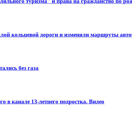
дильного туризма" и права на гражданство по р
алой кольцевой дороги и изменили маршруты авто
ались без газа
о в канале 13-летнего подростка. Видео