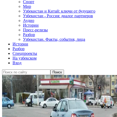
Спорт
Мир
Узбекистан и Китай: ключи от будущего
Узбекистан - Россия: диалог партнеров
Аудио
Истории
Пресс-релизы
Разбор
Узбекистан. Факты, события, лица
Истории
Разбор
Спецпроекты
На узбекском
Вход