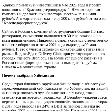
Удалось привлечь и инвестиции: в мае 2021 года в проект
вложились и "Краснодарзернопродукт", Южная торговая
компания и два частных инвестора. Всего – на 100 млн
рублей. А в марте 2022 года – еще 500 млн рублей от того же
"Краснодарзернопродукта".
Сейчас в России с компанией сотрудничает больше 1,5 тыс.
ресторанов, ежемесячно выполняется 30 тыс. заказов – по
всем направлениям. Пандемия помогла сервису стремительно
взлететь: оборот по итогам 2021 года вырос до 400 млн
рублей. И это с учетом серьезной конкуренции с гигантами
рынка: Яндекс.Еда и Delivery Club, присутствующие во всех
городах, где есть Broniboy. На волне успешного развития в
России стали формироваться планы выходить за рубеж.
Сначала – в ближайшие страны.
Почему выбрали Узбекистан
Среди стран ближнего зарубежья бизнес чаще выбирает уже
зарекомендовавший себя Казахстан, но Узбекистан, начавший
активно развиваться чуть больше пяти лет назад, тоже
становится интересной площадкой. В Broniboy увидели здесь
перспективный рынок с укрепляющейся экономикой, которая
с 2017 года выросла на 24%, а ВВП за период с января по
сентябрь 2021 года увеличился на 6,9%. По итогам 2021 года