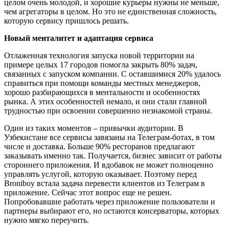
целом очень молодой, и хорошие курьеры нужны не меньше,
чем агрегаторы в целом. Но это не единственная сложность,
которую сервису пришлось решать.
Новый менталитет и адаптация сервиса
Отлаженная технология запуска новой территории на
примере целых 17 городов помогла закрыть 80% задач,
связанных с запуском компании. С оставшимися 20% удалось
справиться при помощи команды местных менеджеров,
хорошо разбирающихся в ментальности и особенностях
рынка. А этих особенностей немало, и они стали главной
трудностью при освоении совершенно незнакомой страны.
Один из таких моментов – привычки аудитории. В
Узбекистане все сервисы завязаны на Телеграм-ботах, в том
числе и доставка. Больше 90% ресторанов предлагают
заказывать именно так. Получается, бизнес зависит от работы
стороннего приложения. И вдобавок не может полноценно
управлять услугой, которую оказывает. Поэтому перед
Broniboy встала задача перевести клиентов из Телеграм в
приложение. Сейчас этот вопрос еще не решен.
Попробовавшие работать через приложение пользователи и
партнеры выбирают его, но остаются консерваторы, которых
нужно мягко переучить.