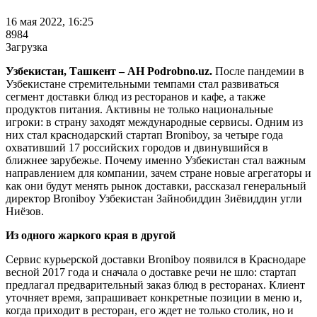
16 мая 2022, 16:25
8984
Загрузка
Узбекистан, Ташкент – АН Podrobno.uz.
После пандемии в
Узбекистане стремительными темпами стал развиваться
сегмент доставки блюд из ресторанов и кафе, а также
продуктов питания. Активны не только национальные
игроки: в страну заходят международные сервисы. Одним из
них стал краснодарский стартап Broniboy, за четыре года
охвативший 17 российских городов и двинувшийся в
ближнее зарубежье. Почему именно Узбекистан стал важным
направлением для компании, зачем стране новые агрегаторы и
как они будут менять рынок доставки, рассказал генеральный
директор Broniboy Узбекистан Зайнобиддин Зиёвиддин угли
Ниёзов.
Из одного жаркого края в другой
Сервис курьерской доставки Broniboy появился в Краснодаре
весной 2017 года и сначала о доставке речи не шло: стартап
предлагал предварительный заказ блюд в ресторанах. Клиент
уточняет время, запрашивает конкретные позиции в меню и,
когда приходит в ресторан, его ждет не только столик, но и