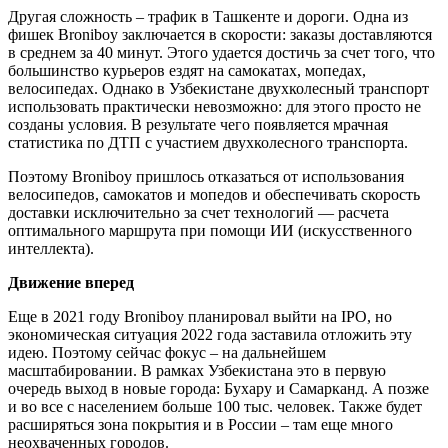
Другая сложность – трафик в Ташкенте и дороги. Одна из
фишек Broniboy заключается в скорости: заказы доставляются
в среднем за 40 минут. Этого удается достичь за счет того, что
большинство курьеров ездят на самокатах, мопедах,
велосипедах. Однако в Узбекистане двухколесный транспорт
использовать практически невозможно: для этого просто не
созданы условия. В результате чего появляется мрачная
статистика по ДТП с участием двухколесного транспорта.
Поэтому Broniboy пришлось отказаться от использования
велосипедов, самокатов и мопедов и обеспечивать скорость
доставки исключительно за счет технологий — расчета
оптимального маршрута при помощи ИИ (искусственного
интеллекта).
Движение вперед
Еще в 2021 году Broniboy планировал выйти на IPO, но
экономическая ситуация 2022 года заставила отложить эту
идею. Поэтому сейчас фокус – на дальнейшем
масштабировании. В рамках Узбекистана это в первую
очередь выход в новые города: Бухару и Самарканд. А позже
и во все с населением больше 100 тыс. человек. Также будет
расширяться зона покрытия и в России – там еще много
неохваченных городов.