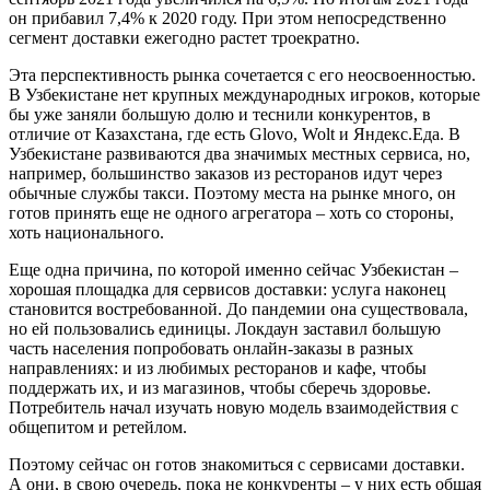
он прибавил 7,4% к 2020 году. При этом непосредственно
сегмент доставки ежегодно растет троекратно.
Эта перспективность рынка сочетается с его неосвоенностью.
В Узбекистане нет крупных международных игроков, которые
бы уже заняли большую долю и теснили конкурентов, в
отличие от Казахстана, где есть Glovo, Wolt и Яндекс.Еда. В
Узбекистане развиваются два значимых местных сервиса, но,
например, большинство заказов из ресторанов идут через
обычные службы такси. Поэтому места на рынке много, он
готов принять еще не одного агрегатора – хоть со стороны,
хоть национального.
Еще одна причина, по которой именно сейчас Узбекистан –
хорошая площадка для сервисов доставки: услуга наконец
становится востребованной. До пандемии она существовала,
но ей пользовались единицы. Локдаун заставил большую
часть населения попробовать онлайн-заказы в разных
направлениях: и из любимых ресторанов и кафе, чтобы
поддержать их, и из магазинов, чтобы сберечь здоровье.
Потребитель начал изучать новую модель взаимодействия с
общепитом и ретейлом.
Поэтому сейчас он готов знакомиться с сервисами доставки.
А они, в свою очередь, пока не конкуренты – у них есть общая