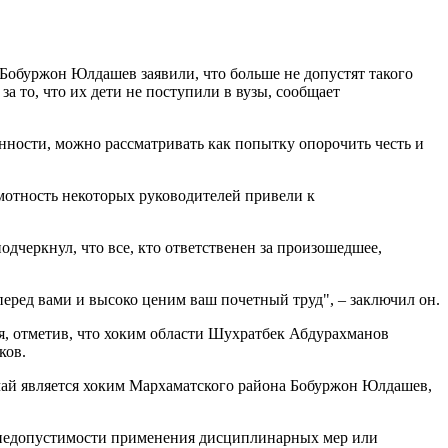
обуржон Юлдашев заявили, что больше не допустят такого
за то, что их дети не поступили в вузы, сообщает
ности, можно рассматривать как попытку опорочить честь и
мотность некоторых руководителей привели к
одчеркнул, что все, кто ответственен за произошедшее,
перед вами и высоко ценим ваш почетный труд", – заключил он.
, отметив, что хоким области Шухратбек Абдурахманов
ков.
чай является хоким Мархаматского района Бобуржон Юлдашев,
 недопустимости применения дисциплинарных мер или