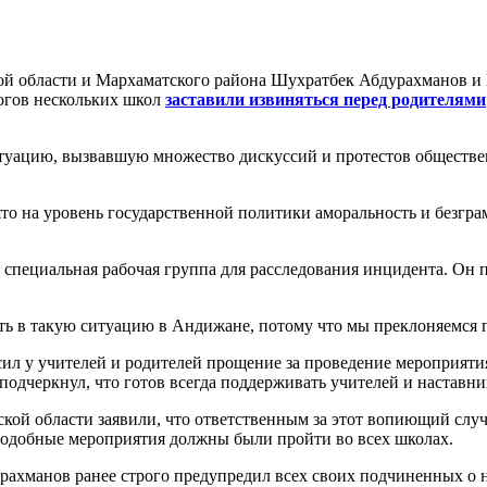
области и Мархаматского района Шухратбек Абдурахманов и Б
гогов нескольких школ
заставили извиняться перед родителями
туацию, вызвавшую множество дискуссий и протестов обществен
то на уровень государственной политики аморальность и безгра
 специальная рабочая группа для расследования инцидента. Он п
ь в такую ​​ситуацию в Андижане, потому что мы преклоняемся 
 у учителей и родителей прощение за проведение мероприятия
одчеркнул, что готов всегда поддерживать учителей и наставни
кой области заявили, что ответственным за этот вопиющий слу
подобные мероприятия должны были пройти во всех школах.
урахманов ранее строго предупредил всех своих подчиненных о