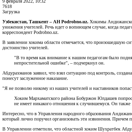
9 февраля 2022, 10:32
7618
Загрузка
Узбекистан, Ташкент – АН Podrobno.uz.
Хокимы Андижанской 
унижения учителей. Речь идет о вопиющем случае, когда педа
корреспондент Podrobno.uz.
В заявлении хокима области отмечается, что произошедшую си
достоинство учителей.
"В то время как внимание к нашим педагогам было подня
непростительной ошибке", – подчеркнул он.
Абдурахманов заявил, что взял ситуацию под контроль, создана
понесут заслуженное наказание.
"Я не позволю никому из наших учителей и наставников попаст
Хоким Мархаматского района Бобуржон Юлдашев попросил
не имеет никакого отношения к случившемуся. Он также п
Интересно, что в Управления народного образования Андижанс
который лично поручил организовать эти извинения. Причем 
В Управлении отметили, что областной хоким Шухратбек Абд