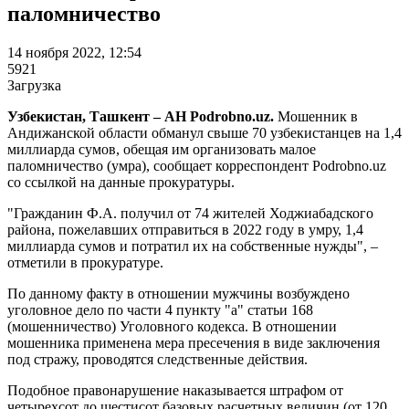
паломничество
14 ноября 2022, 12:54
5921
Загрузка
Узбекистан, Ташкент – АН Podrobno.uz.
Мошенник в
Андижанской области обманул свыше 70 узбекистанцев на 1,4
миллиарда сумов, обещая им организовать малое
паломничество (умра), сообщает корреспондент Podrobno.uz
со ссылкой на данные прокуратуры.
"Гражданин Ф.А. получил от 74 жителей Ходжиабадского
района, пожелавших отправиться в 2022 году в умру, 1,4
миллиарда сумов и потратил их на собственные нужды", –
отметили в прокуратуре.
По данному факту в отношении мужчины возбуждено
уголовное дело по части 4 пункту "а" статьи 168
(мошенничество) Уголовного кодекса. В отношении
мошенника применена мера пресечения в виде заключения
под стражу, проводятся следственные действия.
Подобное правонарушение наказывается штрафом от
четырехсот до шестисот базовых расчетных величин (от 120