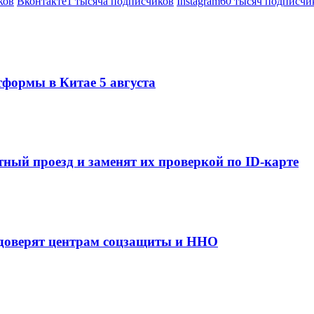
ков
Вконтакте
1 тысяча подписчиков
Instagram
60 тысяч подписчи
тформы в Китае 5 августа
ный проезд и заменят их проверкой по ID-карте
 доверят центрам соцзащиты и ННО