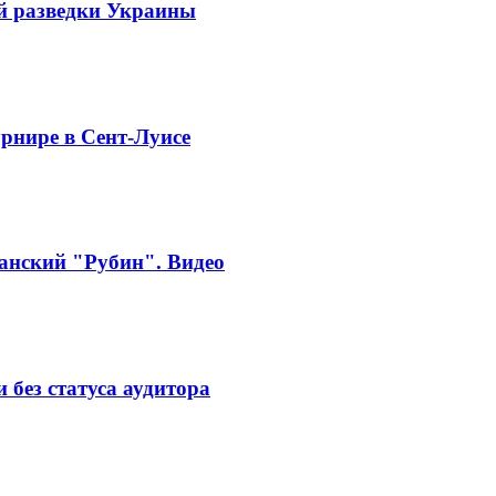
й разведки Украины
рнире в Сент-Луисе
занский "Рубин". Видео
без статуса аудитора