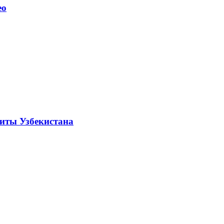
ео
щиты Узбекистана