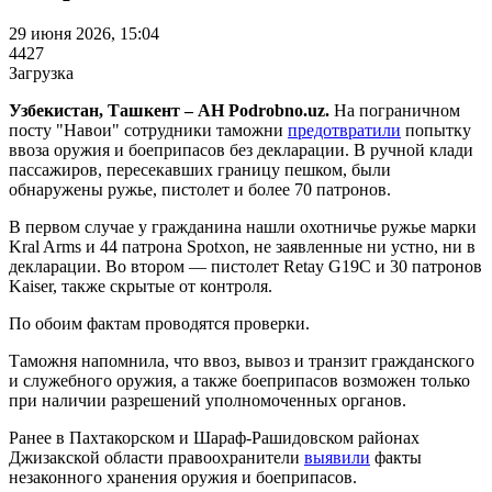
29 июня 2026, 15:04
4427
Загрузка
Узбекистан, Ташкент – АН Podrobno.uz.
На пограничном
посту "Навои" сотрудники таможни
предотвратили
попытку
ввоза оружия и боеприпасов без декларации. В ручной клади
пассажиров, пересекавших границу пешком, были
обнаружены ружье, пистолет и более 70 патронов.
В первом случае у гражданина нашли охотничье ружье марки
Kral Arms и 44 патрона Spotxon, не заявленные ни устно, ни в
декларации. Во втором — пистолет Retay G19C и 30 патронов
Kaiser, также скрытые от контроля.
По обоим фактам проводятся проверки.
Таможня напомнила, что ввоз, вывоз и транзит гражданского
и служебного оружия, а также боеприпасов возможен только
при наличии разрешений уполномоченных органов.
Ранее в Пахтакорском и Шараф-Рашидовском районах
Джизакской области правоохранители
выявили
факты
незаконного хранения оружия и боеприпасов.