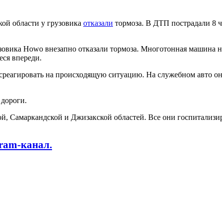
кой области у грузовика
отказали
тормоза. В ДТП пострадали 8 ч
зовика Howo внезапно отказали тормоза. Многотонная машина на 
еся впереди.
среагировать на происходящую ситуацию. На служебном авто он 
 дороги.
ой, Самаркандской и Джизакской областей. Все они госпитализ
gram-канал.