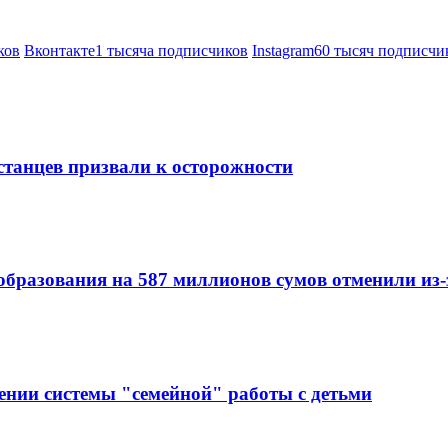
ков
Вконтакте
1 тысяча подписчиков
Instagram
60 тысяч подписчи
станцев призвали к осторожности
образования на 587 миллионов сумов отменили из
ении системы "семейной" работы с детьми