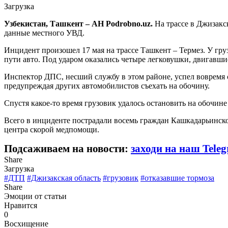
Загрузка
Узбекистан, Ташкент – АН Podrobno.uz.
На трассе в Джизакс
данные местного УВД.
Инцидент произошел 17 мая на трассе Ташкент – Термез. У гру
пути авто. Под ударом оказались четыре легковушки, двигавши
Инспектор ДПС, несший службу в этом районе, успел вовремя 
предупреждая других автомобилистов съехать на обочину.
Спустя какое-то время грузовик удалось остановить на обочине
Всего в инциденте пострадали восемь граждан Кашкадарьинск
центра скорой медпомощи.
Подсаживаем на новости:
заходи на наш Tele
Share
Загрузка
#ДТП
#Джизакская область
#грузовик
#отказавшие тормоза
Share
Эмоции от статьи
Нравится
0
Восхищение