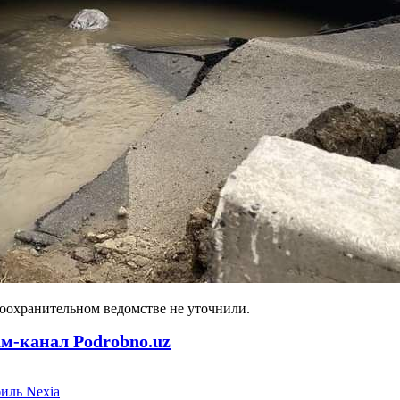
воохранительном ведомстве не уточнили.
ам-канал Podrobno.uz
иль Nexia