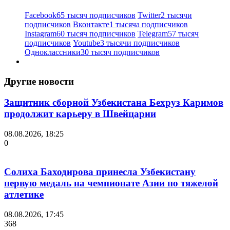
Facebook
65 тысяч подписчиков
Twitter
2 тысячи
подписчиков
Вконтакте
1 тысяча подписчиков
Instagram
60 тысяч подписчиков
Telegram
57 тысяч
подписчиков
Youtube
3 тысячи подписчиков
Одноклассники
30 тысяч подписчиков
Другие новости
Защитник сборной Узбекистана Бехруз Каримов
продолжит карьеру в Швейцарии
08.08.2026, 18:25
0
Солиха Баходирова принесла Узбекистану
первую медаль на чемпионате Азии по тяжелой
атлетике
08.08.2026, 17:45
368