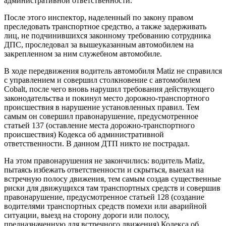
административной ответственности.
После этого инспектор, наделенный по закону правом
преследовать транспортное средство, а также задерживать
лиц, не подчинившихся законному требованию сотрудника
ДПС, проследовал за вышеуказанным автомобилем на
закрепленном за ним служебном автомобиле.
В ходе передвижения водитель автомобиля Matiz не справился
с управлением и совершил столкновение с автомобилем
Cobalt, после чего вновь нарушил требования действующего
законодательства и покинул место дорожно-транспортного
происшествия в нарушение установленных правил. Тем
самым он совершил правонарушение, предусмотренное
статьей 137 (оставление места дорожно-транспортного
происшествия) Кодекса об административной
ответственности. В данном ДТП никто не пострадал.
На этом правонарушения не закончились: водитель Matiz,
пытаясь избежать ответственности и скрыться, выехал на
встречную полосу движения, тем самым создав существенные
риски для движущихся там транспортных средств и совершив
правонарушение, предусмотренное статьей 128 (создание
водителями транспортных средств помехи или аварийной
ситуации, выезд на сторону дороги или полосу,
предназначенную для встречного движения) Кодекса об