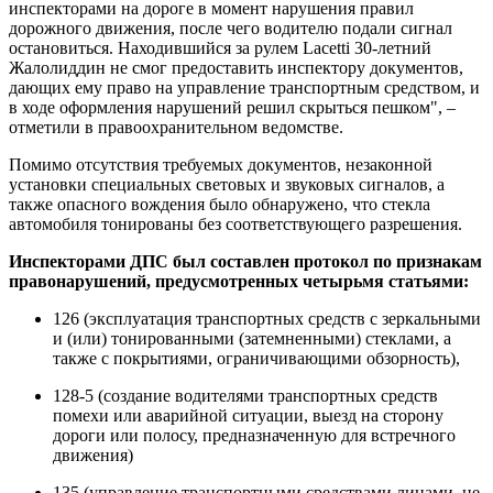
инспекторами на дороге в момент нарушения правил
дорожного движения, после чего водителю подали сигнал
остановиться. Находившийся за рулем Lacetti 30-летний
Жалолиддин не смог предоставить инспектору документов,
дающих ему право на управление транспортным средством, и
в ходе оформления нарушений решил скрыться пешком", –
отметили в правоохранительном ведомстве.
Помимо отсутствия требуемых документов, незаконной
установки специальных световых и звуковых сигналов, а
также опасного вождения было обнаружено, что стекла
автомобиля тонированы без соответствующего разрешения.
Инспекторами ДПС был составлен протокол по признакам
правонарушений, предусмотренных четырьмя статьями:
126 (эксплуатация транспортных средств с зеркальными
и (или) тонированными (затемненными) стеклами, а
также с покрытиями, ограничивающими обзорность),
128-5 (создание водителями транспортных средств
помехи или аварийной ситуации, выезд на сторону
дороги или полосу, предназначенную для встречного
движения)
135 (управление транспортными средствами лицами, не