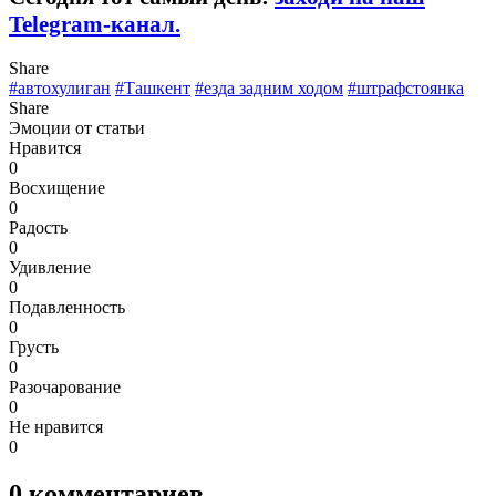
Telegram-канал.
Share
#автохулиган
#Ташкент
#езда задним ходом
#штрафстоянка
Share
Эмоции от статьи
Нравится
0
Восхищение
0
Радость
0
Удивление
0
Подавленность
0
Грусть
0
Разочарование
0
Не нравится
0
0
комментариев