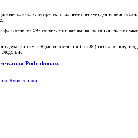
Джизакской области пресекли мошенническую деятельность ба
z.
и оформлены на 59 человек, которые якобы являются работникам
о двум статьям 168 (мошенничество) и 228 (изготовление, подд
 следствие.
ам-канал Podrobno.uz
нтов
#мошенники