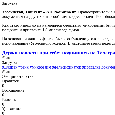
Загрузка
Узбекистан, Ташкент – АН Podrobno.uz.
Правоохранители в 
документам на других лиц, сообщает корреспондент Podrobno.u
Как стало известно из материалов следствия, микрозаймы был
получить и присвоить 1,6 миллиарда сумов.
На основании данных фактов было возбуждено уголовное дело п
использование) Уголовного кодекса. В настоящее время ведется
Держи новости при себе: подпишись на Телегр
Share
Загрузка
#Джизак
#банк
#микрозайм
#фальсификатор
#подделка докуме
Share
Эмоции от статьи
Нравится
0
Восхищение
0
Радость
0
Удивление
0