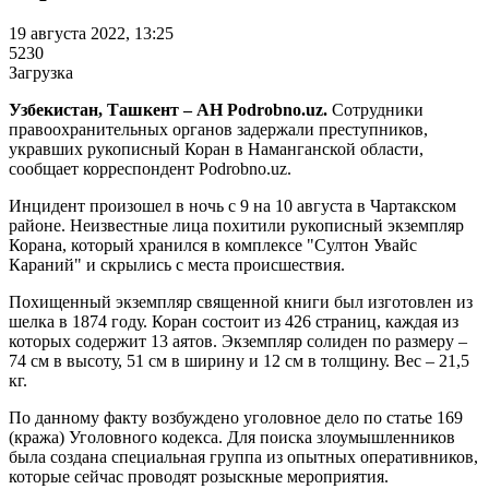
19 августа 2022, 13:25
5230
Загрузка
Узбекистан, Ташкент – АН Podrobno.uz.
Сотрудники
правоохранительных органов задержали преступников,
укравших рукописный Коран в Наманганской области,
сообщает корреспондент Podrobno.uz.
Инцидент произошел в ночь с 9 на 10 августа в Чартакском
районе. Неизвестные лица похитили рукописный экземпляр
Корана, который хранился в комплексе "Султон Увайс
Караний" и скрылись с места происшествия.
Похищенный экземпляр священной книги был изготовлен из
шелка в 1874 году. Коран состоит из 426 страниц, каждая из
которых содержит 13 аятов. Экземпляр солиден по размеру –
74 см в высоту, 51 см в ширину и 12 см в толщину. Вес – 21,5
кг.
По данному факту возбуждено уголовное дело по статье 169
(кража) Уголовного кодекса. Для поиска злоумышленников
была создана специальная группа из опытных оперативников,
которые сейчас проводят розыскные мероприятия.