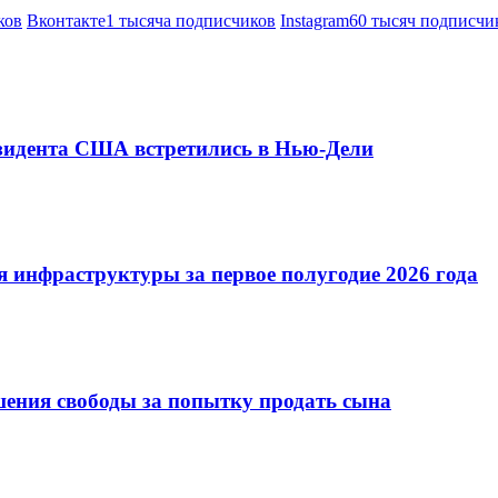
ков
Вконтакте
1 тысяча подписчиков
Instagram
60 тысяч подписчи
езидента США встретились в Нью-Дели
 инфраструктуры за первое полугодие 2026 года
шения свободы за попытку продать сына