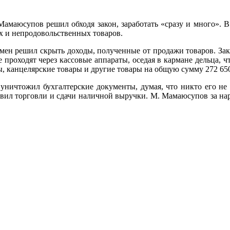
аюсупов решил обходя закон, заработать «сразу и много». В 
х и непродовольственных товаров.
смен решил скрыть доходы, полученные от продажи товаров. Зак
е проходят через кассовые аппараты, оседая в кармане дельца, ч
, канцелярские товары и другие товары на общую сумму 272 650
ничтожил бухгалтерские документы, думая, что никто его не 
вил торговли и сдачи наличной выручки. М. Мамаюсупов за на