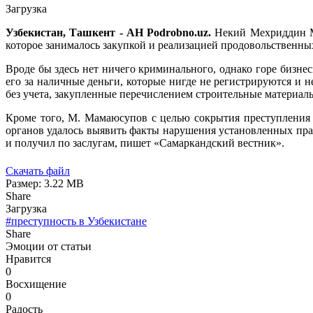
Загрузка
Узбекистан, Ташкент - АН Podrobno.uz.
Некий Мехриддин Мам
которое занималось закупкой и реализацией продовольственны
Вроде бы здесь нет ничего криминального, однако горе бизне
его за наличные деньги, которые нигде не регистрируются и н
без учета, закупленные перечислением строительные материалы
Кроме того, М. Мамаюсупов с целью сокрытия преступления у
органов удалось выявить факты нарушения установленных пра
и получил по заслугам, пишет «Самаркандский вестник».
Скачать файл
Размер: 3.22 MB
Share
Загрузка
#преступность в Узбекистане
Share
Эмоции от статьи
Нравится
0
Восхищение
0
Радость