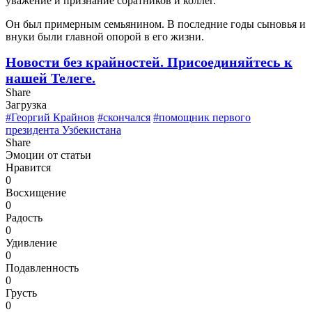
уважение и признание соратников и коллег.
Он был примерным семьянином. В последние годы сыновья и
внуки были главной опорой в его жизни.
Новости без крайностей.
Присоединяйтесь к
нашей Телеге.
Share
Загрузка
#Георгий Крайнов
#скончался
#помощник первого
президента Узбекистана
Share
Эмоции от статьи
Нравится
0
Восхищение
0
Радость
0
Удивление
0
Подавленность
0
Грусть
0