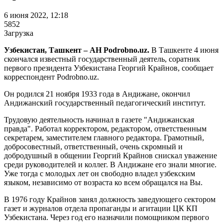
6 июня 2022, 12:18
5852
Загрузка
Узбекистан, Ташкент – АН Podrobno.uz.
В Ташкенте 4 июня
скончался известный государственный деятель, соратник
первого президента Узбекистана Георгий Крайнов, сообщает
корреспондент Podrobno.uz.
Он родился 21 ноября 1933 года в Андижане, окончил
Андижанский государственный педагогический институт.
Трудовую деятельность начинал в газете "Андижанская
правда". Работал корректором, редактором, ответственным
секретарем, заместителем главного редактора. Грамотный,
добросовестный, ответственный, очень скромный и
добродушный в общении Георгий Крайнов снискал уважение
среди руководителей и коллег. В Андижане его знали многие.
Уже тогда с молодых лет он свободно владел узбекским
языком, независимо от возраста ко всем обращался на Вы.
В 1976 году Крайнов занял должность заведующего сектором
газет и журналов отдела пропаганды и агитации ЦК КП
Узбекистана. Через год его назначили помощником первого