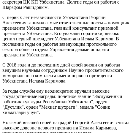
секретаря ЦК КП Узбекистана. Долгие годы он работал с
Шарафом Рашидовым.
С первых лет независимости Узбекистана Георгий
Алексеевич занимал самые ответственные посты – помощник
президента Узбекистана, главный консультант приемной
президента Узбекистана. Его уважали соратники, высоко
ценил первый президент Узбекистана Ислам Каримов. В
последние годы он работал заведующим протокольного
сектора общего отдела Управления делами аппарата
президента Узбекистана.
С 2018 года и до последних дней своей жизни он работал
ведущим научным сотрудником Научно-просветительского
мемориального комплекса имени первого президента
Узбекистана Ислама Каримова.
За годы службы ему неоднократно вручали высокие
государственные награды: почетное звание "Заслуженный
работник культуры Республики Узбекистан", орден
"Дустлик", орден "Мехнат шухрати", медаль "Содиқ
хизматлари учун".
Но самой высшей своей наградой Георгий Алексеевич считал
высокое доверие первого президента Ислама Каримова,