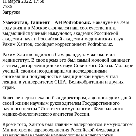
11 марта 2022, 17:58
7586
Загрузка
Узбекистан, Ташкент – АН Podrobno.uz.
Накануне на 79-м
году жизни в Москве скончался наш соотечественник,
выдающийся ученый-иммунолог, академик Российской
академии наук и Российской академии медицинских наук
Рахим Хаитов, сообщает корреспондент Podrobno.uz.
Рахим Хаитов родился в Самарканде, там же окончил
мединститут. В свое время это был самый молодой кандидат,
а затем доктор медицинских наук Советского Союза. Молодой
ученый, своими неординарными исследованиями
снискавший популярность в медицинской науке, читал
лекции в университетах США, Великобритании и других
стран.
Более четверти века он был директором, а до последних дней
своей жизни научным руководителем Государственного
научного центра "Институт иммунологии" Федерального
медико-биологического агентства России.
Кроме того, Хаитов был главным аллергологом-иммунологом
Министерства здравоохранения Российской Федерации,
заведующим кафедрой иммунологии и аллергологии