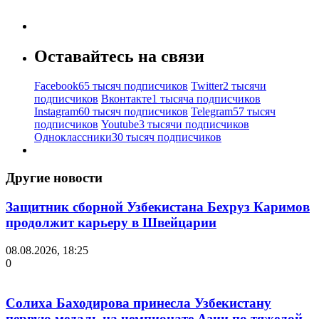
Оставайтесь на связи
Facebook
65 тысяч подписчиков
Twitter
2 тысячи
подписчиков
Вконтакте
1 тысяча подписчиков
Instagram
60 тысяч подписчиков
Telegram
57 тысяч
подписчиков
Youtube
3 тысячи подписчиков
Одноклассники
30 тысяч подписчиков
Другие новости
Защитник сборной Узбекистана Бехруз Каримов
продолжит карьеру в Швейцарии
08.08.2026, 18:25
0
Солиха Баходирова принесла Узбекистану
первую медаль на чемпионате Азии по тяжелой