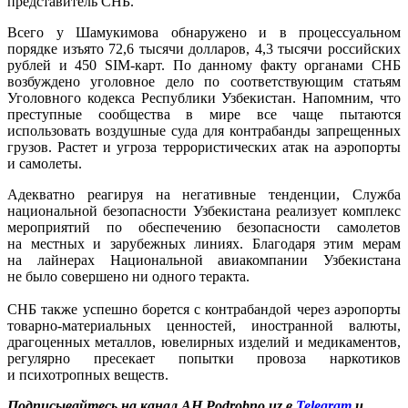
представитель СНБ.
Всего у Шамукимова обнаружено и в процессуальном
порядке изъято 72,6 тысячи долларов, 4,3 тысячи российских
рублей и 450 SIM-карт. По данному факту органами СНБ
возбуждено уголовное дело по соответствующим статьям
Уголовного кодекса Республики Узбекистан. Напомним, что
преступные сообщества в мире все чаще пытаются
использовать воздушные суда для контрабанды запрещенных
грузов. Растет и угроза террористических атак на аэропорты
и самолеты.
Адекватно реагируя на негативные тенденции, Служба
национальной безопасности Узбекистана реализует комплекс
мероприятий по обеспечению безопасности самолетов
на местных и зарубежных линиях. Благодаря этим мерам
на лайнерах Национальной авиакомпании Узбекистана
не было совершено ни одного теракта.
СНБ также успешно борется с контрабандой через аэропорты
товарно-материальных ценностей, иностранной валюты,
драгоценных металлов, ювелирных изделий и медикаментов,
регулярно пресекает попытки провоза наркотиков
и психотропных веществ.
Подписывайтесь на канал АН Podrobno.uz в
Telegram
и