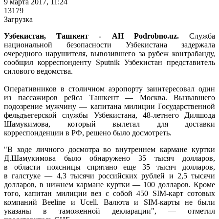
9 марта 2017, 11:24
13179
Загрузка
Узбекистан, Ташкент - АН Podrobno.uz.
Служба
национальной безопасности Узбекистана задержала
очередного нарушителя, вывозившего за рубеж контрабанду,
сообщил корреспонденту Sputnik Узбекистан представитель
силового ведомства.
Оперативников в столичном аэропорту заинтересовал один
из пассажиров рейса Ташкент — Москва. Вызвавшего
подозрение мужчину — капитана милиции Государственной
фельдъегерской службы Узбекистана, 48-летнего Дилшода
Шамукимова, который вылетал для доставки
корреспонденции в РФ, решено было досмотреть.
"В ходе личного досмотра во внутреннем кармане куртки
Д.Шамукимова было обнаружено 35 тысяч долларов,
в области поясницы спрятано еще 35 тысяч долларов,
в галстуке — 4,3 тысячи российских рублей и 2,5 тысячи
долларов, в нижнем кармане куртки — 100 долларов. Кроме
того, капитан милиции вез с собой 450 SIM-карт сотовых
компаний Beeline и Ucell. Валюта и SIM-карты не были
указаны в таможенной декларации", — отметил