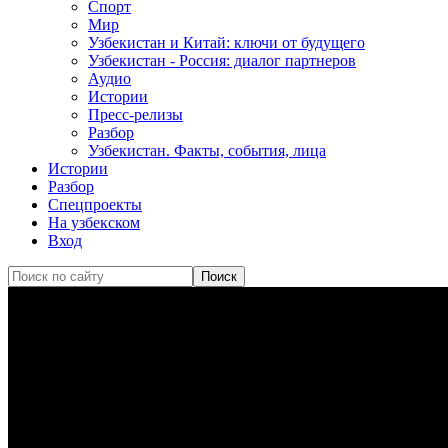
Спорт
Мир
Узбекистан и Китай: ключи от будущего
Узбекистан - Россия: диалог партнеров
Аудио
Истории
Пресс-релизы
Разбор
Узбекистан. Факты, события, лица
Истории
Разбор
Спецпроекты
На узбекском
Вход