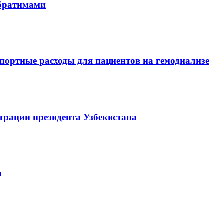
обратимами
портные расходы для пациентов на гемодиализе
трации президента Узбекистана
а