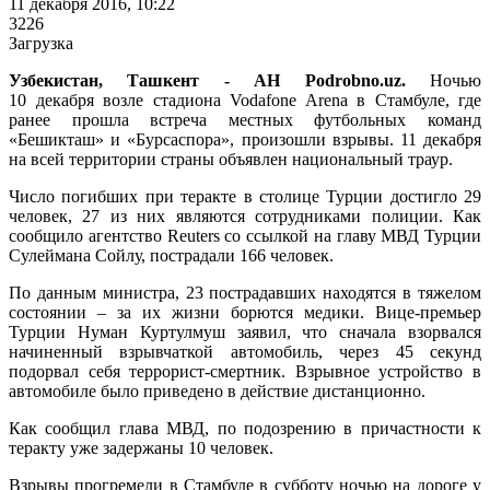
11 декабря 2016, 10:22
3226
Загрузка
Узбекистан, Ташкент - АН Podrobno.uz.
Ночью
10 декабря возле стадиона Vodafone Arena в Стамбуле, где
ранее прошла встреча местных футбольных команд
«Бешикташ» и «Бурсаспора», произошли взрывы. 11 декабря
на всей территории страны объявлен национальный траур.
Число погибших при теракте в столице Турции достигло 29
человек, 27 из них являются сотрудниками полиции. Как
сообщило агентство Reuters со ссылкой на главу МВД Турции
Сулеймана Сойлу, пострадали 166 человек.
По данным министра, 23 пострадавших находятся в тяжелом
состоянии – за их жизни борются медики. Вице-премьер
Турции Нуман Куртулмуш заявил, что сначала взорвался
начиненный взрывчаткой автомобиль, через 45 секунд
подорвал себя террорист-смертник. Взрывное устройство в
автомобиле было приведено в действие дистанционно.
Как сообщил глава МВД, по подозрению в причастности к
теракту уже задержаны 10 человек.
Взрывы прогремели в Стамбуле в субботу ночью на дороге у