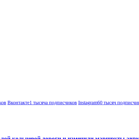
ков
Вконтакте
1 тысяча подписчиков
Instagram
60 тысяч подписчи
алой кольцевой дороги и изменили маршруты авто