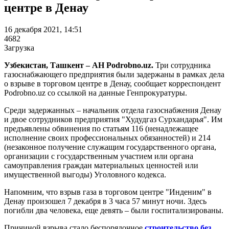
центре в Денау
16 декабря 2021, 14:51
4682
Загрузка
Узбекистан, Ташкент – АН Podrobno.uz.
Три сотрудника
газоснабжающего предприятия были задержаны в рамках дела
о взрыве в торговом центре в Денау, сообщает корреспондент
Podrobno.uz со ссылкой на данные Генпрокуратуры.
Среди задержанных – начальник отдела газоснабжения Денау
и двое сотрудников предприятия "Худудгаз Сурхандарья". Им
предъявлены обвинения по статьям 116 (ненадлежащее
исполнение своих профессиональных обязанностей) и 214
(незаконное получение служащим государственного органа,
организации с государственным участием или органа
самоуправления граждан материальных ценностей или
имущественной выгоды) Уголовного кодекса.
Напомним, что взрыв газа в торговом центре "Инденим" в
Денау произошел 7 декабря в 3 часа 57 минут ночи. Здесь
погибли два человека, еще девять – были госпитализированы.
Причиной взрыва стало беспорядочное
строительство без