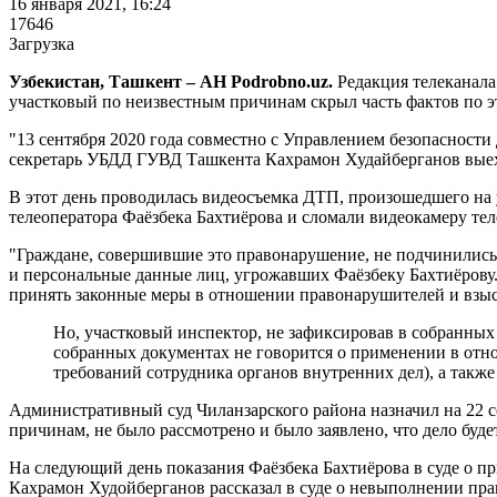
16 января 2021, 16:24
17646
Загрузка
Узбекистан, Ташкент – АН Podrobno.uz.
Редакция телеканал
участковый по неизвестным причинам скрыл часть фактов по это
"13 сентября 2020 года совместно с Управлением безопаснос
секретарь УБДД ГУВД Ташкента Кахрамон Худайберганов выеха
В этот день проводилась видеосъемка ДТП, произошедшего на 
телеоператора Фаёзбека Бахтиёрова и сломали видеокамеру тел
"Граждане, совершившие это правонарушение, не подчинились 
и персональные данные лиц, угрожавших Фаёзбеку Бахтиёрову.
принять законные меры в отношении правонарушителей и взыск
Но, участковый инспектор, не зафиксировав в собранных
собранных документах не говорится о применении в отн
требований сотрудника органов внутренних дел), а также
Административный суд Чиланзарского района назначил на 22 се
причинам, не было рассмотрено и было заявлено, что дело буд
На следующий день показания Фаёзбека Бахтиёрова в суде о п
Кахрамон Худойберганов рассказал в суде о невыполнении пра