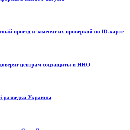
ный проезд и заменят их проверкой по ID-карте
 доверят центрам соцзащиты и ННО
й разведки Украины