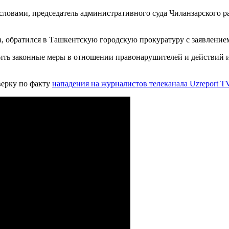
словами, председатель административного суда Чиланзарского 
, обратился в Ташкентскую городскую прокуратуру с заявление
нить законные меры в отношении правонарушителей и действий 
верку по факту
нападения на журналистов телеканала Uzreport TV