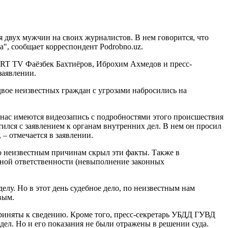
 двух мужчин на своих журналистов. В нем говорится, что
а", сообщает корреспондент Podrobno.uz.
ORT TV Фаёзбек Бахтиёров, Иброхим Ахмедов и пресс-
заявлении.
вое неизвестных граждан с угрозами набросились на
нас имеются видеозапись с подробностями этого происшествия
ился с заявлением к органам внутренних дел. В нем он просил
– отмечается в заявлении.
по неизвестным причинам скрыл эти факты. Также в
вной ответственности (невыполнение законных
лу. Но в этот день судебное дело, по неизвестным нам
вым.
риняты к сведению. Кроме того, пресс-секретарь УБДД ГУВД
ел. Но и его показания не были отражены в решении суда.