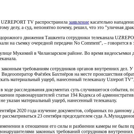
а UZREPORT TV распространила
заявление
касательно нападения
му делу, а суд, непонятно почему, решил, что это "уличная драк
ти дорожного движения Ташкента сотрудники телеканала UZREP
ли на съемку очередной передачи No Comment", – говорится в 
улице Мукимий в Чиланзарском районе. Во время видеосъемки д
еканала.
законным требованиям сотрудников органов внутренних дел. У 
 Видеооператор Фаёзбек Бахтиёров на месте происшествия обрат
ать материальный ущерб, нанесенный телеканалу Uzreport TV", 
 в ходе расследования документах суть случившегося события, 
ошении правонарушителей статьи 194 Кодекса об администрати
 не указан материальный ущерб, нанесенный телеканалу.
нтября 2020 года изучение документов, собранных по данному де
ет рассматриваться 23 сентября председателем суда А.Мухиддино
рименении в отношении его силы и разбиении камеры не были п
вонарушителями законных требований сотрудников внутренних д