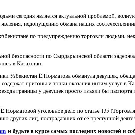
дьми сегодня является актуальной проблемой, волну
о явления, недопущению обмана наших соотечественн
Узбекистане по предупреждению торговли людьми, нек
ной безопасности по Сырдарьинской области задержал
шек в Казахстан.
лики Узбекистан Ё.Норматова обманула девушек, обеща
е содержат притоны и точки оказания интим-услуг в К
ерехода границы у девушек просто изъяли бы паспорта
.Норматовой уголовное дело по статье 135 (Торговля
нию других лиц, пострадавших от ее преступной деяте
ram
и будьте в курсе самых последних новостей и со