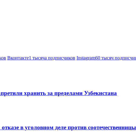
ков
Вконтакте
1 тысяча подписчиков
Instagram
60 тысяч подписчи
претили хранить за пределами Узбекистана
 отказе в уголовном деле против соотечественницы