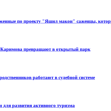
аженные по проекту "Яшил макон" саженцы, которы
 Каримова превращают в открытый парк
родственников работают в судебной системе
и для развития активного туризма