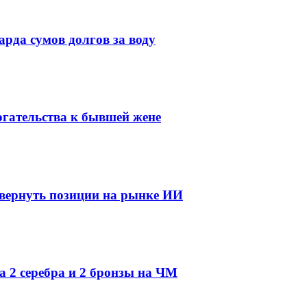
рда сумов долгов за воду
огательства к бывшей жене
 вернуть позиции на рынке ИИ
а 2 серебра и 2 бронзы на ЧМ