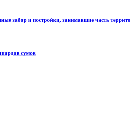
нные забор и постройки, занимавшие часть терри
лиардов сумов