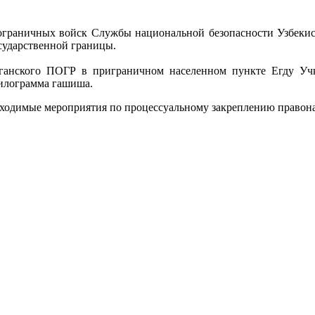
раничных войск Службы национальной безопасности Узбекист
сударственной границы.
ганского ПОГР в приграничном населенном пункте Егду Уч
килограмма гашиша.
бходимые мероприятия по процессуальному закреплению правон