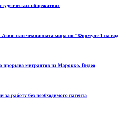
в студенческих общежитиях
Азии этап чемпионата мира по "Формуле-1 на во
го прорыва мигрантов из Марокко. Видео
 за работу без необходимого патента