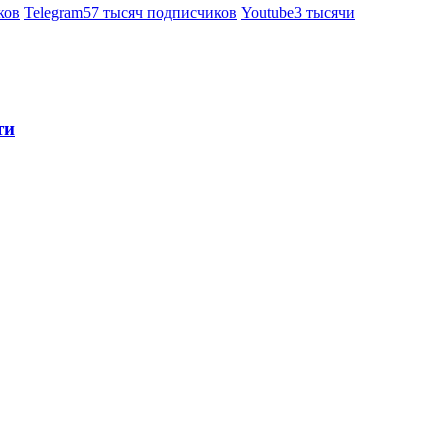
ков
Telegram
57 тысяч подписчиков
Youtube
3 тысячи
ти