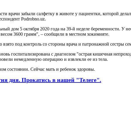
и врачи забыли салфетку в животе у пациентки, которой делали
еспондент Podrobno.uz.
ный дом 5 октября 2020 года на 39-й неделе беременности. У н
к весом 3600 грамм", – сообщили в местном хокимияте.
ло взято под контроль со стороны врача и патронажной сестры с
 вновь госпитализирована с диагнозом "острая кишечная непрох
ровели немедленную операцию и извлекли ее из тела.
ом состоянии. Сейчас мать и ребенок здоровы.
я дня. Прокатись в нашей "Телеге".