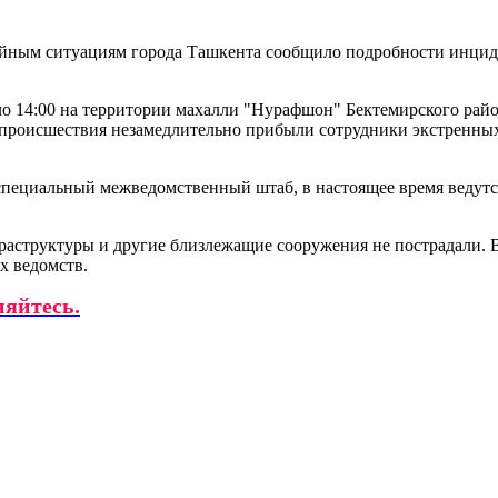
йным ситуациям города Ташкента сообщило подробности инциде
о 14:00 на территории махалли "Нурафшон" Бектемирского райо
о происшествия незамедлительно прибыли сотрудники экстренны
 специальный межведомственный штаб, в настоящее время ведут
раструктуры и другие близлежащие сооружения не пострадали. В
х ведомств.
няйтесь.