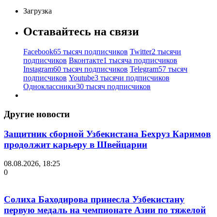
Загрузка
Оставайтесь на связи
Facebook
65 тысяч подписчиков
Twitter
2 тысячи
подписчиков
Вконтакте
1 тысяча подписчиков
Instagram
60 тысяч подписчиков
Telegram
57 тысяч
подписчиков
Youtube
3 тысячи подписчиков
Одноклассники
30 тысяч подписчиков
Другие новости
Защитник сборной Узбекистана Бехруз Каримов
продолжит карьеру в Швейцарии
08.08.2026, 18:25
0
Солиха Баходирова принесла Узбекистану
первую медаль на чемпионате Азии по тяжелой