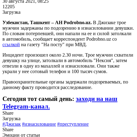
30 августа 2021, 08:25
12205
Загрузка
Узбекистан, Ташкент – АН Podrobno.uz.
В Джизаке трое
мужчин задержаны по подозрению в изнасиловании девушки.
По словам потерпевшей, они напали на ее и силой затолкали
в автомобиль, сообщает корреспондент Podrobno.uz со
ссылкой
на газету "На посту" при МВД.
Инцидент произошел около 2.30 ночи. Трое мужчин схватили
девушку на улице, затолкали в автомобиль "Нексия", затем
отвезли в одну из махаллей и изнасиловали. Они также
украли у нее сотовый телефон и 100 тысяч сумов.
Правоохранительные органы задержали подозреваемых, по
данному факту проводится расследование.
Сегодня тот самый день:
заходи на наш
Telegram-канал.
Share
Загрузка
#Джизак
#изнасилование
#преступление
Share
Эмоции от статьи