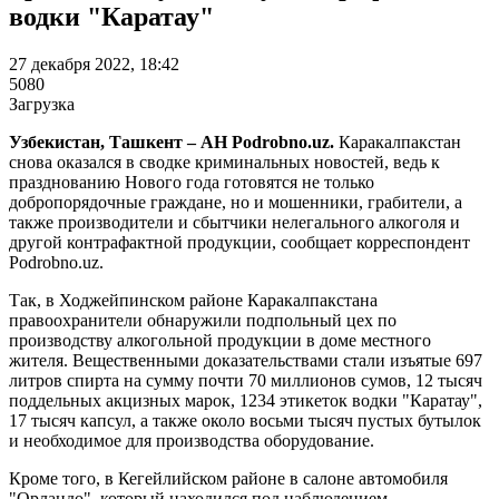
водки "Каратау"
27 декабря 2022, 18:42
5080
Загрузка
Узбекистан, Ташкент – АН Podrobno.uz.
Каракалпакстан
снова оказался в сводке криминальных новостей, ведь к
празднованию Нового года готовятся не только
добропорядочные граждане, но и мошенники, грабители, а
также производители и сбытчики нелегального алкоголя и
другой контрафактной продукции, сообщает корреспондент
Podrobno.uz.
Так, в Ходжейпинском районе Каракалпакстана
правоохранители обнаружили подпольный цех по
производству алкогольной продукции в доме местного
жителя. Вещественными доказательствами стали изъятые 697
литров спирта на сумму почти 70 миллионов сумов, 12 тысяч
поддельных акцизных марок, 1234 этикеток водки "Каратау",
17 тысяч капсул, а также около восьми тысяч пустых бутылок
и необходимое для производства оборудование.
Кроме того, в Кегейлийском районе в салоне автомобиля
"Орландо", который находился под наблюдением,