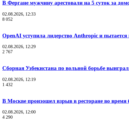
В Фергане мужчину арестовали на 5 суток за дом
02.08.2026, 12:33
8 052
OpenAI уступила лидерство Anthropic и пытается
02.08.2026, 12:29
2 767
Сборная Узбекистана по вольной борьбе выиграл
02.08.2026, 12:19
1 432
В Москве произошел взрыв в ресторане во время 
02.08.2026, 12:00
4 290