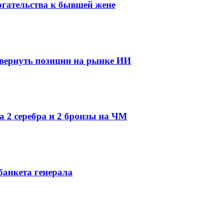
огательства к бывшей жене
 вернуть позиции на рынке ИИ
а 2 серебра и 2 бронзы на ЧМ
банкета генерала