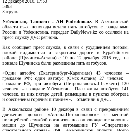
12 декабря 2016, 17:53
5393
Загрузка
Узбекистан, Ташкент - АН Podrobno.uz.
В Акмолинской
области из-за непогоды встали пять автобусов с гражданами
России и Узбекистана, передает DailyNews.kz со ссылкой на
пресс-службу ДЧС региона.
Как сообщает пресс-служба, в связи с ухудшением погоды,
плохой видимостью и закрытием дороги в Бурабайском
районе (Щучинск-Астана) с 10 по 12 декабря 2016 года на
вокзале Щучинска были размещены пять автобусов.
«Один автобус (Екатеринбург-Караганда) 43 человека –
граждане РФ; один автобус (Омск-Астана) 27 человек –
граждане РФ; три автобуса (Петропавловск-Шымкент) 120
человек – граждане Узбекистана. Пассажиры автобусов 141
человек, из них пятеро детей, размещены в пунктах обогрева
и обеспечены горячим питанием», – отметили в ДЧС.
В Аккольском районе 10 декабря в связи с прекращением
движения дороги «Астана-Петропавловск» с местной
полицейской службой организовано сопровождение колонны
машин до Щучинска на автомашине ГУ «Оперативно
спасательного отряда» ДЧС Акмолинской области. Всего