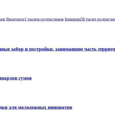
ков
Вконтакте
1 тысяча подписчиков
Instagram
58 тысяч подписчи
нные забор и постройки, занимавшие часть терри
лиардов сумов
дки для молодежных инициатив