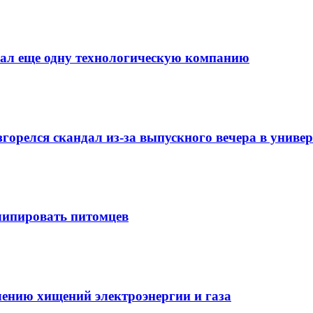
мал еще одну технологическую компанию
орелся скандал из-за выпускного вечера в универ
 чипировать питомцев
ению хищений электроэнергии и газа