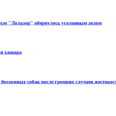
алле "Лолазор" обернулось уголовным делом
мя хашара
 бездомных собак после громких случаев жестокос